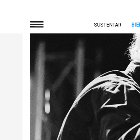
SUSTENTAR
BIE
SUSTENTAR
Enquadramento
Projectos
Regulamento
BIENAL'19
DIÁRIO
SOBRE
CI.CLO
Parceiros
Notícias