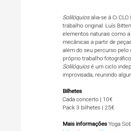
Solilóquios
alia-se à Ci.CLO
trabalho original: Luís Bitt
elementos naturais como a á
mecânicas a partir de peç
além do seu percurso pelo 
próprio trabalho fotográfic
Solilóquios
é um ciclo inde
improvisada, reunindo algum
Bilhetes
Cada concerto | 10€
Pack 3 bilhetes | 25€
Mais informações
Yoga Sob