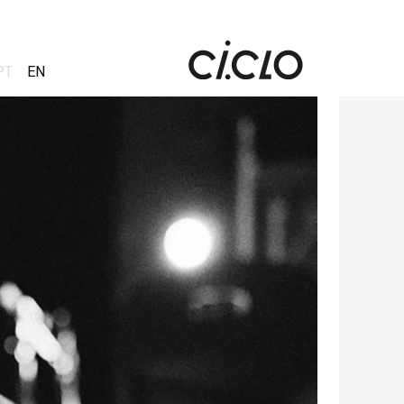
PT
EN