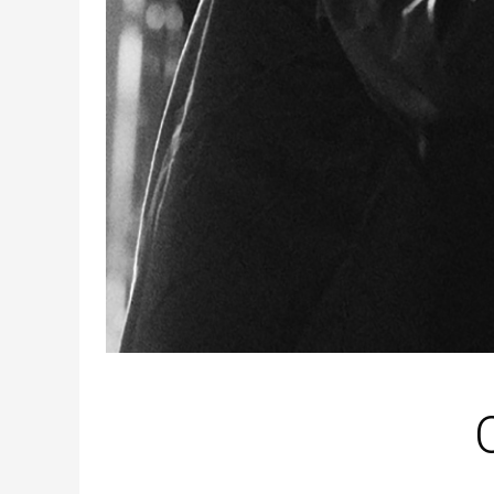
de
Imprensa
Faça
Parte
Imprensa
Equipa
Contactos
PT
EN